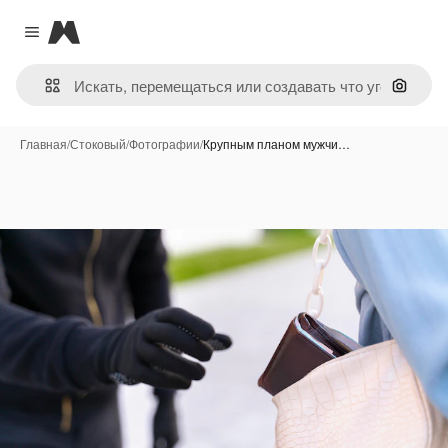
Magnific
Close menu
Поиск 
Главная
/
Стоковый
/
Фотографии
/
Крупным планом мужчи…