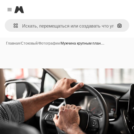
Magnific
Close menu
Поиск 
Главная
/
Стоковый
/
Фотографии
/
Мужчина крупным план…