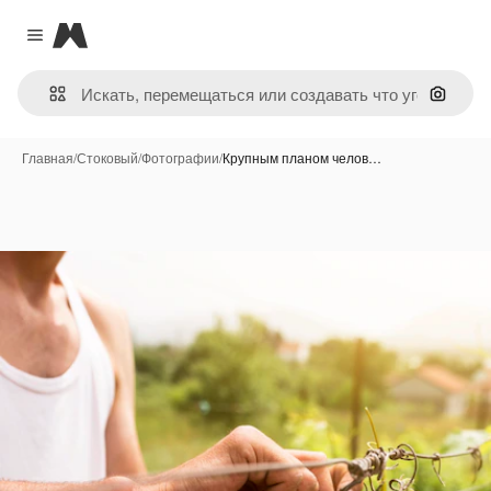
Magnific
Close menu
Поиск 
Главная
/
Стоковый
/
Фотографии
/
Крупным планом челов…