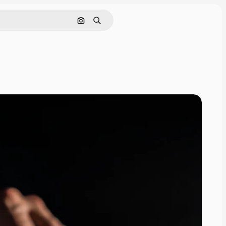
Поиск по изображению
Поиск