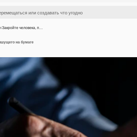
и
/
Закройте человека, п…
ишущего на бумаге