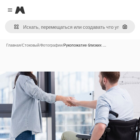
Magnific
Close menu
Поиск 
Главная
/
Стоковый
/
Фотографии
/
Рукопожатие близких …