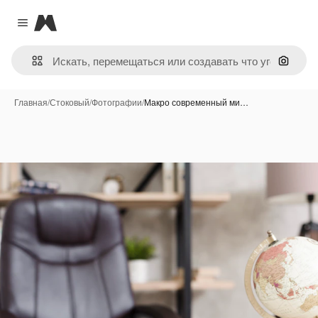
Magnific
Close menu
Поиск 
Главная
/
Стоковый
/
Фотографии
/
Макро современный ми…