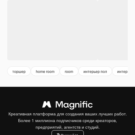
торшер
home room
room
интерьер пол
интерьер
Креативная платформа для создания ваших лучших работ.
Более 1 миллиона подписчиков среди креаторов,
предприятий, агентств и студий.