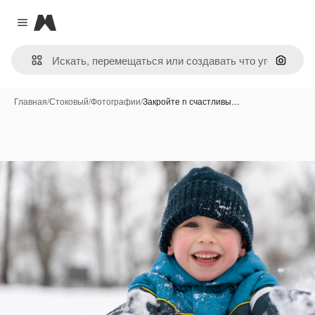
Magnific
Close menu
Поиск 
Главная
/
Стоковый
/
Фотографии
/
Закройте n счастливы…