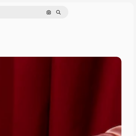
Поиск по изображению
Поиск