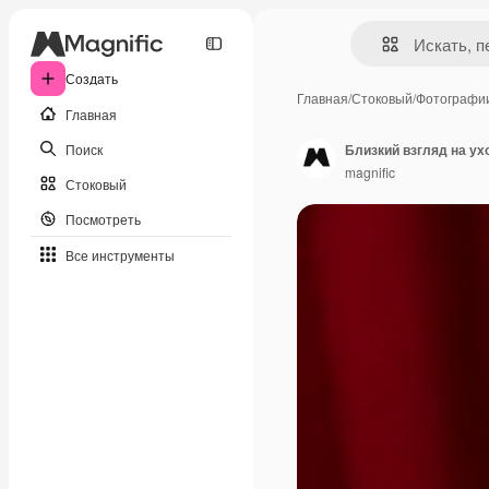
Создать
Главная
/
Стоковый
/
Фотографи
Главная
Поиск
Близкий взгляд на ух
magnific
Стоковый
Посмотреть
Все инструменты