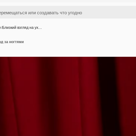
и
/
Близкий взгляд на ух…
од за ногтями