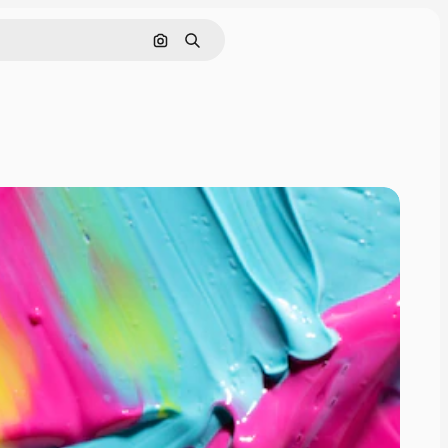
Поиск по изображению
Поиск