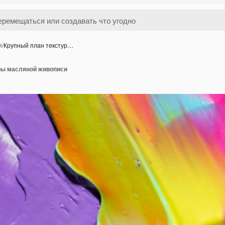
и
/
Крупный план текстур…
ры масляной живописи