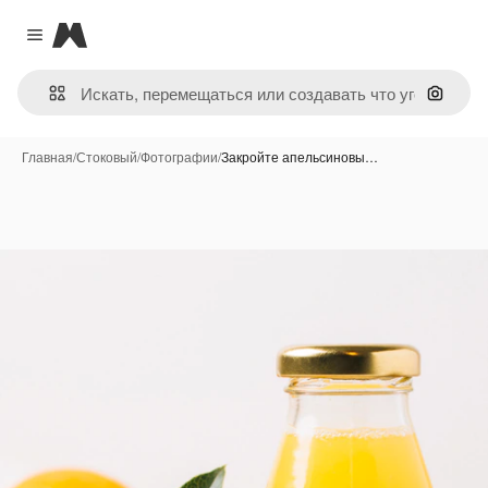
Magnific
Close menu
Поиск 
Главная
/
Стоковый
/
Фотографии
/
Закройте апельсиновы…