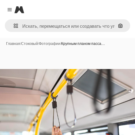
Magnific
Close menu
Поиск 
Главная
/
Стоковый
/
Фотографии
/
Крупным планом пасса…