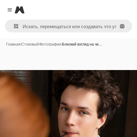
Magnific
Close menu
Поиск 
Главная
/
Стоковый
/
Фотографии
/
Близкий взгляд на че…