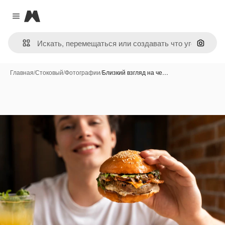
Magnific
Close menu
Поиск 
Главная
/
Стоковый
/
Фотографии
/
Близкий взгляд на че…