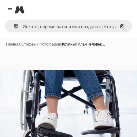
Magnific
Close menu
Поиск 
Главная
/
Стоковый
/
Фотографии
/
Крупный план человек…