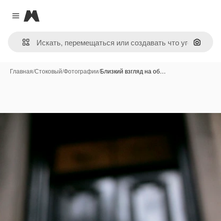
Magnific
Close menu
Поиск 
Главная
/
Стоковый
/
Фотографии
/
Близкий взгляд на об…