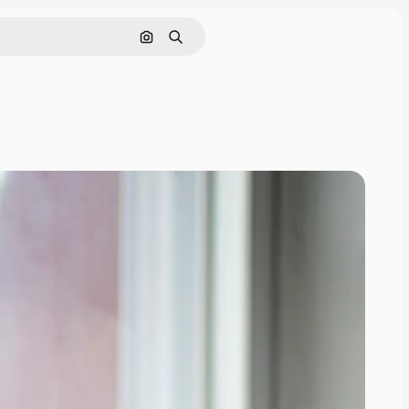
Поиск по изображению
Поиск