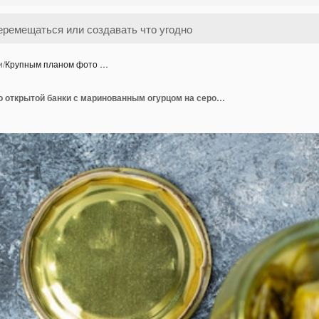
и
/
Крупным планом фото …
Крупным планом фото открытой банки с маринованным огурцом на сером столе.