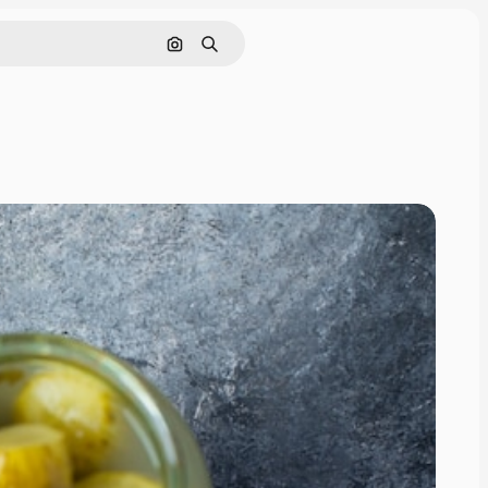
Поиск по изображению
Поиск