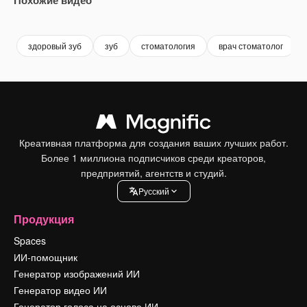
Premium
Premium
Premium
Premium
здоровый зуб
зуб
стоматология
врач стоматолог
Креативная платформа для создания ваших лучших работ.
Более 1 миллиона подписчиков среди креаторов,
предприятий, агентств и студий.
Pусский
Продукция
Spaces
ИИ-помощник
Генератор изображений ИИ
Генератор видео ИИ
Генератор голоса на основе ИИ