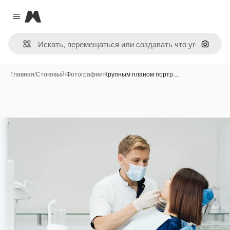
Magnific
Close menu
Поиск 
Главная
/
Стоковый
/
Фотографии
/
Крупным планом портр…