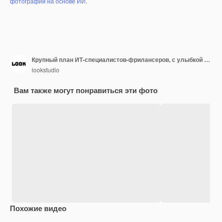
фотографий на основе ИИ
.
Крупный план ИТ-специалистов-фрилансеров, с улыбкой смотрящих на экран ноутбука
lookstudio
Вам также могут понравиться эти фото
Похожие видео
Premium
Premium
Premium
Premium