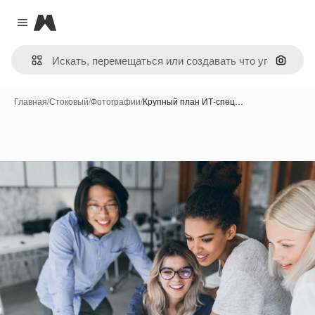
Magnific
Close menu
Поиск 
Главная
/
Стоковый
/
Фотографии
/
Крупный план ИТ-спец…