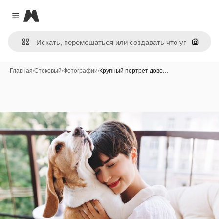
Magnific
Close menu
Поиск 
Главная
/
Стоковый
/
Фотографии
/
Крупный портрет дово…