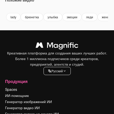
Premium
Premium
Premium
Premium
lady
брюнетка
улыбка
эмоции
леди
женщина
Креативная платформа для создания ваших лучших работ.
Более 1 миллиона подписчиков среди креаторов,
предприятий, агентств и студий.
Pусский
Продукция
Spaces
ИИ-помощник
Генератор изображений ИИ
Генератор видео ИИ
Генератор голоса на основе ИИ