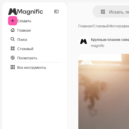
Создать
Главная
/
Стоковый
/
Фотографи
Главная
Поиск
Крупным планом свящ
magnific
Стоковый
Посмотреть
Все инструменты