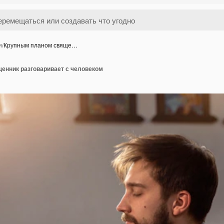
и
/
Крупным планом свяще…
енник разговаривает с человеком