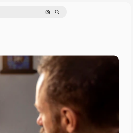
Поиск по изображению
Поиск