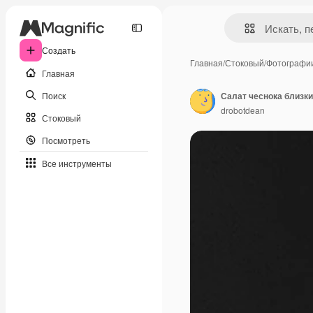
Создать
Главная
/
Стоковый
/
Фотографи
Главная
Поиск
Салат чеснока близк
drobotdean
Стоковый
Посмотреть
Все инструменты