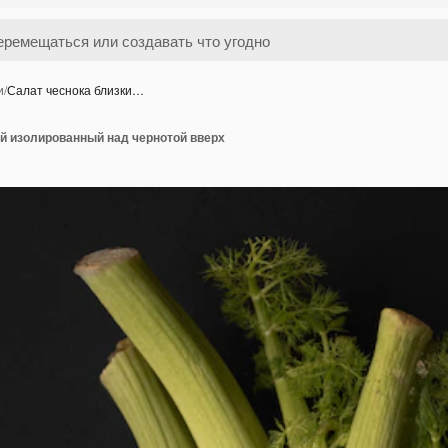
и
/
Салат чеснока близки…
ий изолированный над чернотой вверх