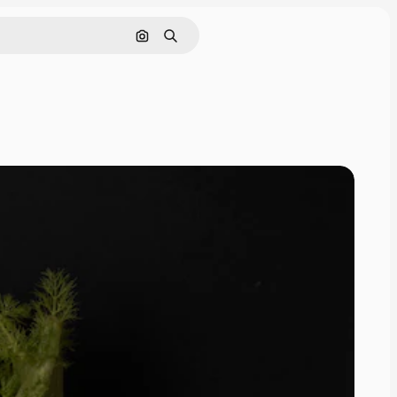
Поиск по изображению
Поиск