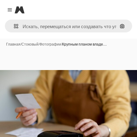
Magnific
Close menu
Поиск 
Главная
/
Стоковый
/
Фотографии
/
Крупным планом владе…