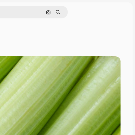
Поиск по изображению
Поиск