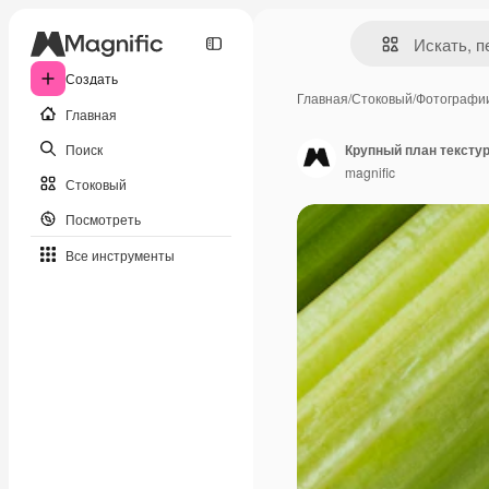
Создать
Главная
/
Стоковый
/
Фотографи
Главная
Поиск
Крупный план тексту
magnific
Стоковый
Посмотреть
Все инструменты