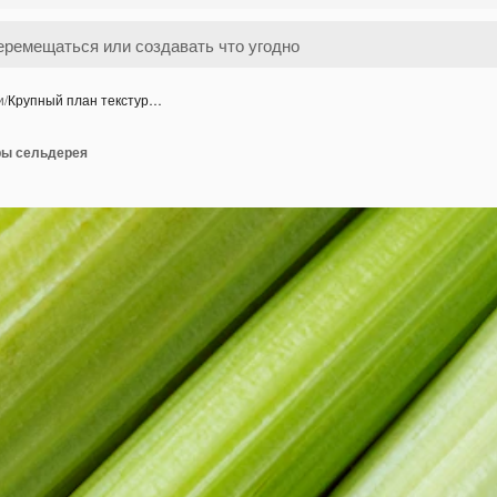
и
/
Крупный план текстур…
ры сельдерея