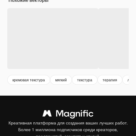
кремовая текстура
мягкий
текстура
терапия
лече
Креативная платформа для создания ваших лучших работ.
Более 1 миллиона подписчиков среди креаторов,
предприятий, агентств и студий.