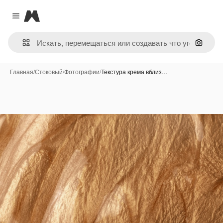
Magnific
Close menu
Поиск 
Главная
/
Стоковый
/
Фотографии
/
Текстура крема вблиз…