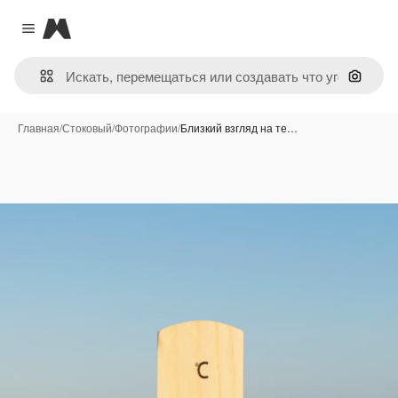
Magnific
Close menu
Поиск 
Главная
/
Стоковый
/
Фотографии
/
Близкий взгляд на те…