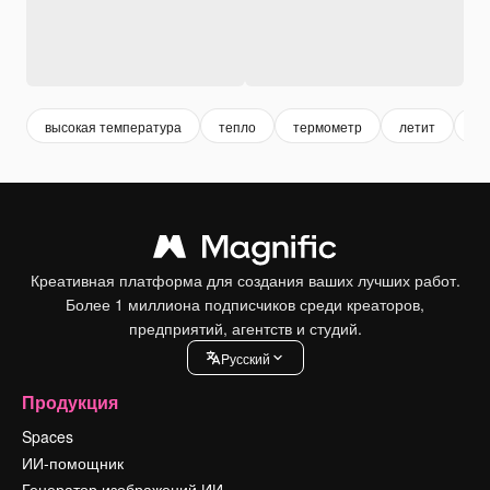
высокая температура
тепло
термометр
летит
va
Креативная платформа для создания ваших лучших работ.
Более 1 миллиона подписчиков среди креаторов,
предприятий, агентств и студий.
Pусский
Продукция
Spaces
ИИ-помощник
Генератор изображений ИИ