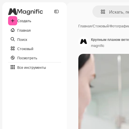
Создать
Главная
/
Стоковый
/
Фотографи
Главная
Поиск
Крупным планом вете
magnific
Стоковый
Посмотреть
Все инструменты