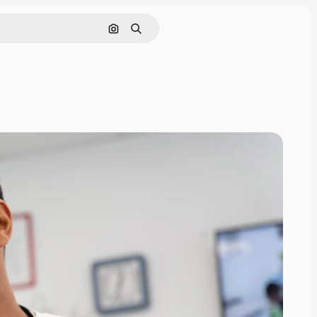
Поиск по изображению
Поиск