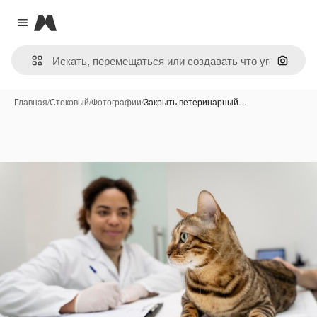
Magnific
Close menu
Поиск 
Главная
/
Стоковый
/
Фотографии
/
Закрыть ветеринарный…