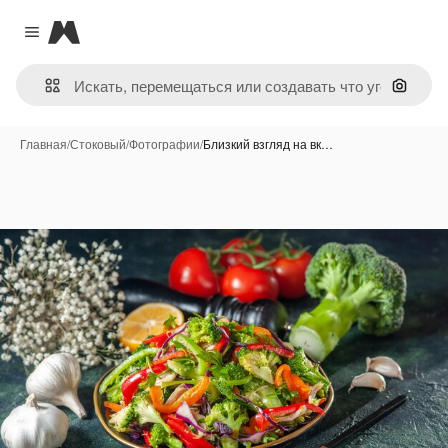
Magnific
Close menu
Поиск 
Главная
/
Стоковый
/
Фотографии
/
Близкий взгляд на вк…