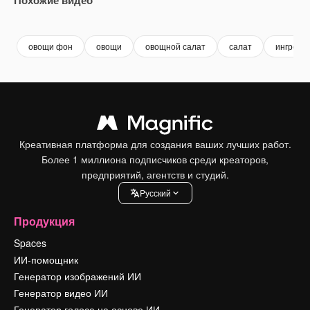
Premium
Premium
Сгенерировано с помощью ИИ
Premium
Premium
овощи фон
овощи
овощной салат
салат
ингреди
Креативная платформа для создания ваших лучших работ.
Более 1 миллиона подписчиков среди креаторов,
предприятий, агентств и студий.
Pусский
Продукция
Spaces
ИИ-помощник
Генератор изображений ИИ
Генератор видео ИИ
Генератор голоса на основе ИИ