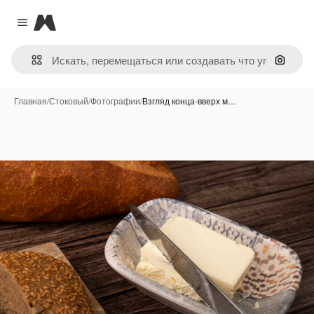
Magnific
Close menu
Поиск 
Главная
/
Стоковый
/
Фотографии
/
Взгляд конца-вверх м…