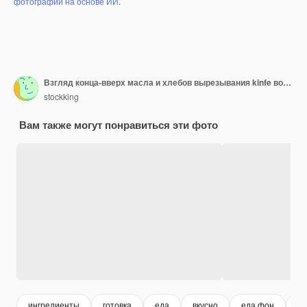
фотографий на основе ИИ
.
Взгляд конца-вверх масла и хлебов вырезывания kinfe вокруг на деревянной предпосылке
stockking
Вам также могут понравиться эти фото
ингредиенты
готовка
еда
вкусно
еда фон
вк