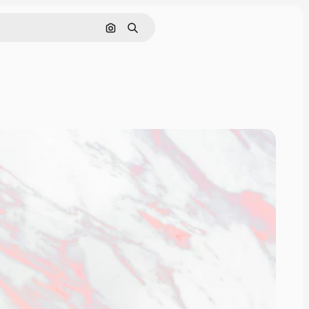
Поиск по изображению
Поиск