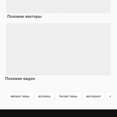
Похожие векторы
Похожие видео
Premium
Premium
Premium
Premium
мягкая ткань
волокна
белая ткань
материал
мягк