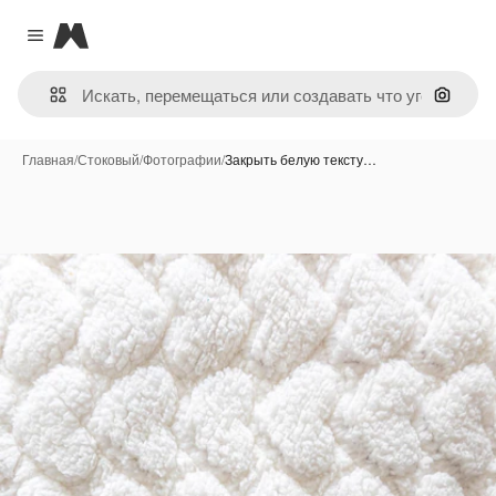
Magnific
Close menu
Поиск 
Главная
/
Стоковый
/
Фотографии
/
Закрыть белую тексту…