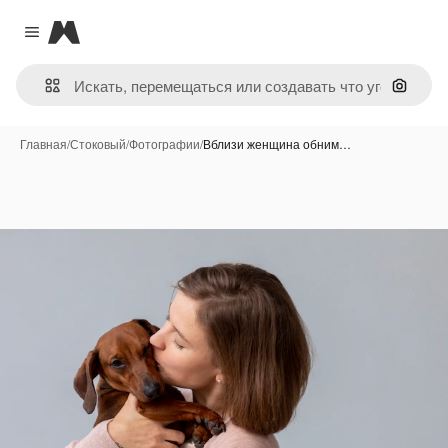
Magnific
Close menu
Поиск 
Главная
/
Стоковый
/
Фотографии
/
Вблизи женщина обним…