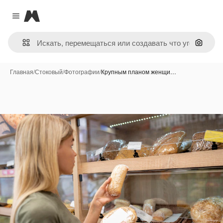
Magnific
Close menu
Поиск 
Главная
/
Стоковый
/
Фотографии
/
Крупным планом женщи…