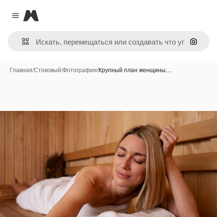
Magnific
Close menu
Поиск 
Главная
/
Стоковый
/
Фотографии
/
Крупный план женщины…