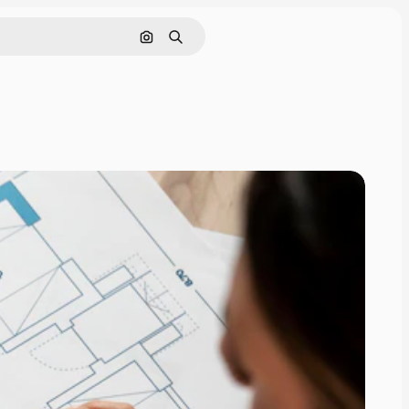
Поиск по изображению
Поиск