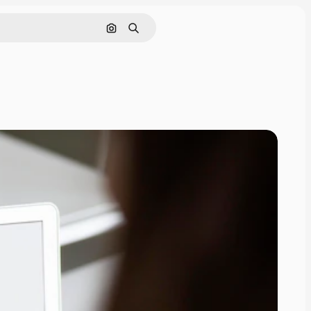
Поиск по изображению
Поиск