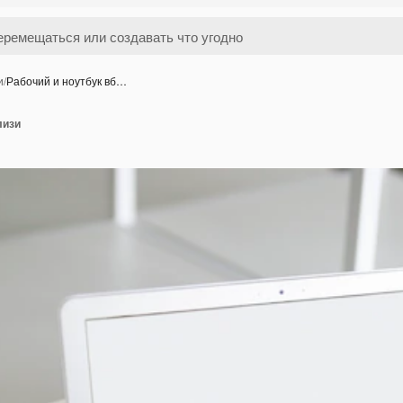
и
/
Рабочий и ноутбук вб…
лизи