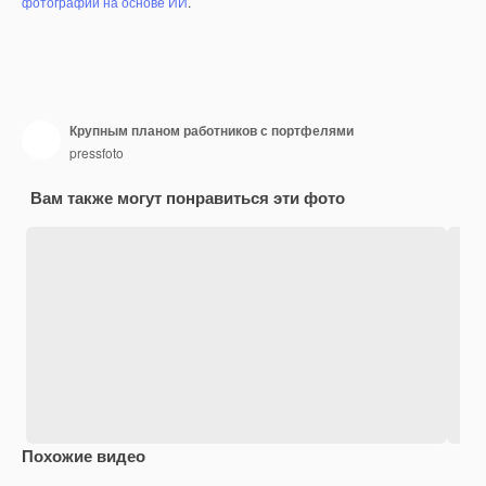
фотографий на основе ИИ
.
Крупным планом работников с портфелями
pressfoto
Вам также могут понравиться эти фото
Похожие видео
Premium
Premium
Сгенерировано с помощью ИИ