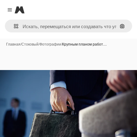
Magnific
Close menu
Поиск 
Главная
/
Стоковый
/
Фотографии
/
Крупным планом работ…