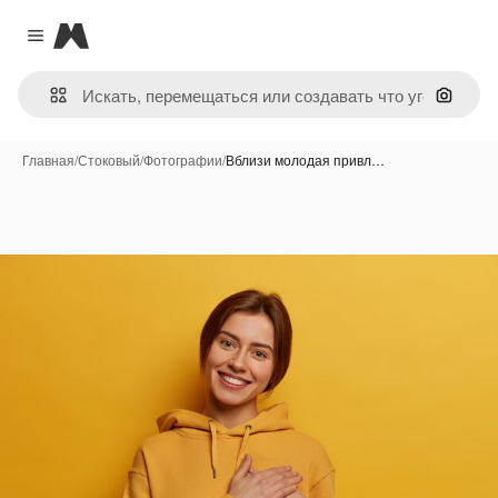
Magnific
Close menu
Поиск 
Главная
/
Стоковый
/
Фотографии
/
Вблизи молодая привл…