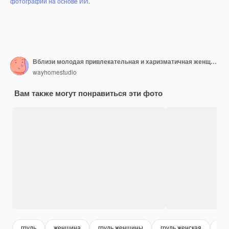
фотографий на основе ИИ
.
Вблизи молодая привлекательная и харизматичная женщина изолирована
wayhomestudio
Вам также могут понравиться эти фото
грудь
женщина
грудь женщины
грудь женская
lad