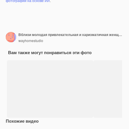
фотографий на основе ИИ
.
Вблизи молодая привлекательная и харизматичная женщина изолирована
wayhomestudio
Вам также могут понравиться эти фото
Похожие видео
Premium
Premium