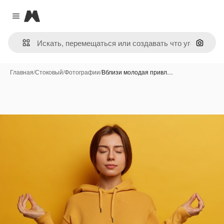
Magnific
Close menu
Поиск 
Главная
/
Стоковый
/
Фотографии
/
Вблизи молодая привл…