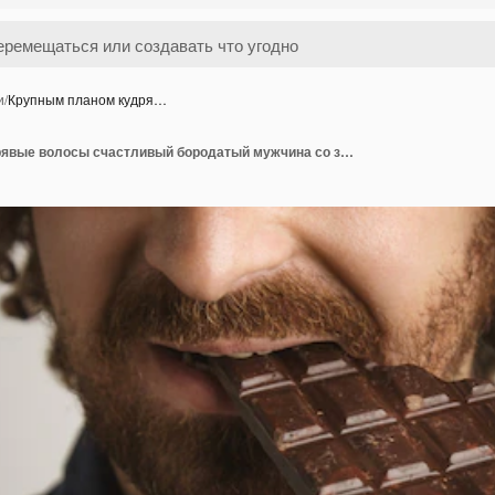
и
/
Крупным планом кудря…
Крупным планом кудрявые волосы счастливый бородатый мужчина со здоровой кожей кусает органическую свежеиспеченную плитку шоколада стороной рта, сосредоточив внимание на рту