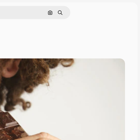
Поиск по изображению
Поиск