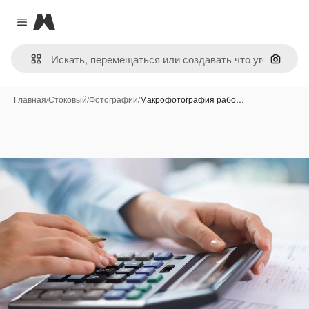
Magnific
Close menu
Поиск 
Главная
/
Стоковый
/
Фотографии
/
Макрофотография рабо…