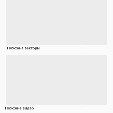
Похожие векторы
Похожие видео
Premium
Premium
Premium
Premium
Сгенериров