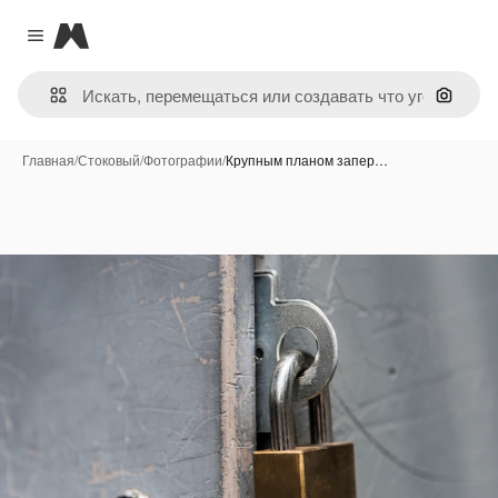
Magnific
Close menu
Поиск 
Главная
/
Стоковый
/
Фотографии
/
Крупным планом запер…