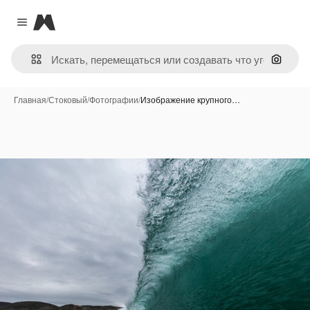
Magnific
Close menu
Поиск 
Главная
/
Стоковый
/
Фотографии
/
Изображение крупного…