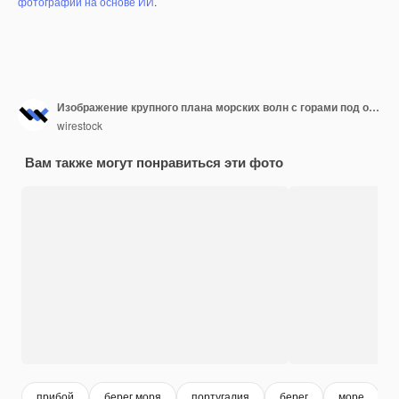
фотографий на основе ИИ
.
Изображение крупного плана морских волн с горами под облачным небом в Португалии
wirestock
Вам также могут понравиться эти фото
прибой
берег моря
португалия
берег
море