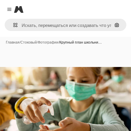
Magnific
Close menu
Поиск 
Главная
/
Стоковый
/
Фотографии
/
Крупный план школьни…