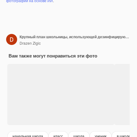
фотографий на основе ИИ
.
Крупный план школьницы, использующей дезинфицирующее средство для рук в классе
Drazen Zigic
Вам также могут понравиться эти фото
начальная школа
класс
школа
ученик
в школе