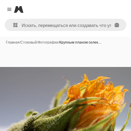
Magnific
Close menu
Поиск 
Главная
/
Стоковый
/
Фотографии
/
Крупным планом селек…