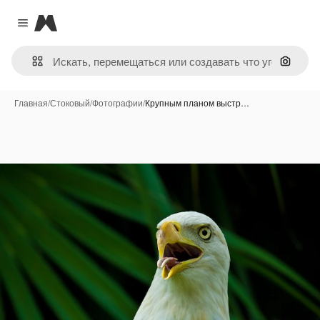
Magnific
Close menu
Поиск 
Главная
/
Стоковый
/
Фотографии
/
Крупным планом выстр…