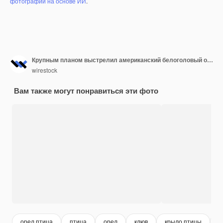
фотографий на основе ИИ
.
Крупным планом выстрелил американский белоголовый орлан с открытым клювом
wirestock
Вам также могут понравиться эти фото
орел птица
птица
орел
клюв
крыло птицы
п