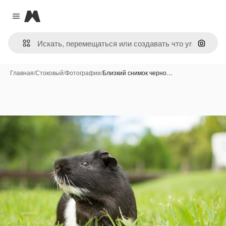
Magnific
Close menu
Поиск 
Главная
/
Стоковый
/
Фотографии
/
Близкий снимок черно…