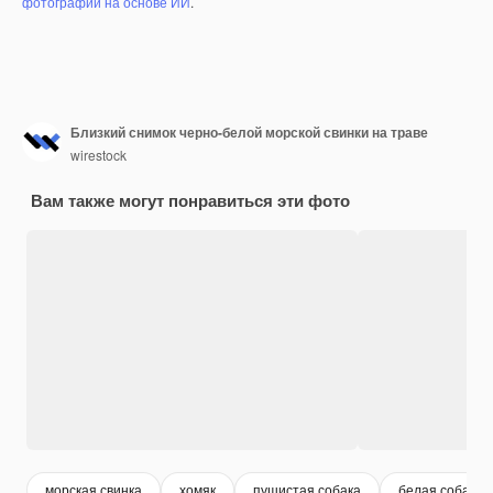
фотографий на основе ИИ
.
Близкий снимок черно-белой морской свинки на траве
wirestock
Вам также могут понравиться эти фото
морская свинка
хомяк
пушистая собака
белая собака