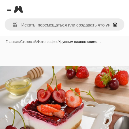
Magnific
Close menu
Поиск 
Главная
/
Стоковый
/
Фотографии
/
Крупным планом снимо…