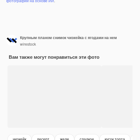
фотографий на основе ИИ
.
Крупным планом снимок чизкейка с ягодами на нем
wirestock
Вам также могут понравиться эти фото
чизкейк
десерт
желе
сладкое
кусок торта
пи