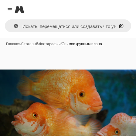
Magnific
Close menu
Поиск 
Главная
/
Стоковый
/
Фотографии
/
Снимок крупным плано…