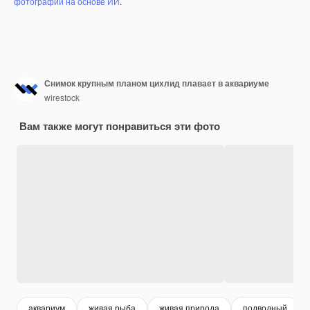
фотографий на основе ИИ
.
Снимок крупным планом цихлид плавает в аквариуме
wirestock
Вам также могут понравиться эти фото
аквариум
живая рыба
живая природа
подводный